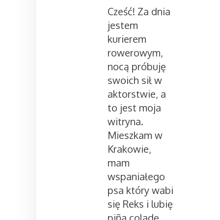
Cześć! Za dnia
jestem
kurierem
rowerowym,
nocą próbuję
swoich sił w
aktorstwie, a
to jest moja
witryna.
Mieszkam w
Krakowie,
mam
wspaniałego
psa który wabi
się Reks i lubię
piña coladę