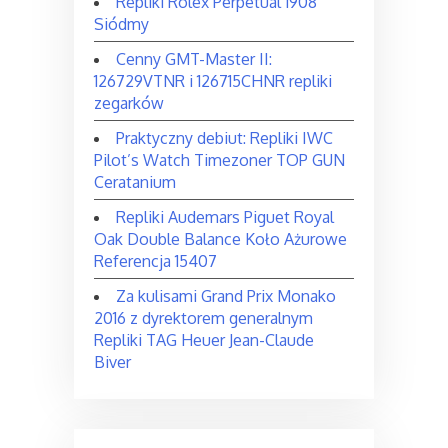
Repliki Rolex Perpetual 1908
Siódmy
Cenny GMT-Master II:
126729VTNR i 126715CHNR repliki
zegarków
Praktyczny debiut: Repliki IWC
Pilot’s Watch Timezoner TOP GUN
Ceratanium
Repliki Audemars Piguet Royal
Oak Double Balance Koło Ażurowe
Referencja 15407
Za kulisami Grand Prix Monako
2016 z dyrektorem generalnym
Repliki TAG Heuer Jean-Claude
Biver